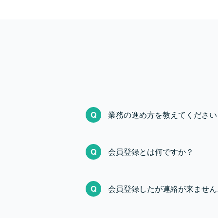
Q
業務の進め方を教えてください
基本的には、チャットや
A
Q
会員登録とは何ですか？
件面で気になる点があっ
会員登録では、お仕事を
A
Q
会員登録したが連絡が来ません
会員登録にはココナラ会
ご経験や希望条件に合う