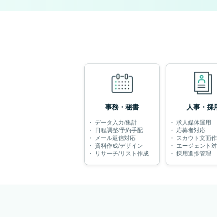
事務・秘書
人事・採
・
データ入力/集計
・
求人媒体運用
・
日程調整/予約手配
・
応募者対応
・
メール返信対応
・
スカウト文面作
・
資料作成/デザイン
・
エージェント対
・
リサーチ/リスト作成
・
採用進捗管理