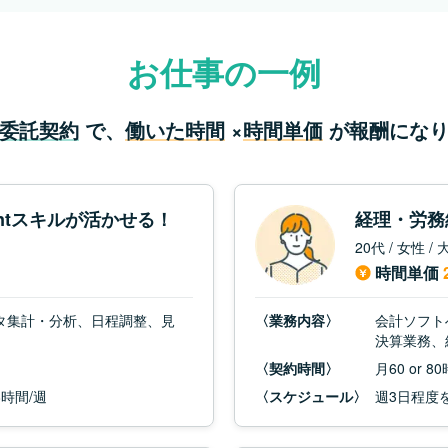
お仕事の一例
委託契約
で、
働いた時間
×
時間単価
が報酬になり
Pointスキルが活かせる！
経理・労務
20代 / 女性 
時間単価
タ集計・分析、日程調整、見
〈業務内容〉
会計ソフト
決算業務、
〈契約時間〉
月60 or 8
時間/週
〈スケジュール〉
週3日程度