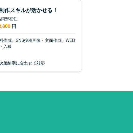
制作スキルが活かせる！
/ 福岡県在住
2,800
円
料作成、SNS投稿画像・文面作成、WEB
・入稿
次第納期に合わせて対応