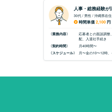
人事・総務経験が
30代 / 男性 / 沖縄県在住
時間単価
2,100
円
〈業務内容〉
応募者との面談調整
配、入退社手続き
〈契約時間〉
月40時間〜
〈スケジュール〉
月〜金の10〜12時