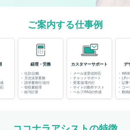
ご案内する仕事例
用
経理・労務
カスタマーサポート
デ
・
仕訳/記帳
・
メール送受信対応
・
WE
・
月次決算業務
・
チャットサポート
・
LP
成
・
請求書発行/送付
・
受電/架電代行
・
記事
応
・
領収書処理
・
サイトの動作テスト
・
コー
・
給与計算
・
ヘルプ/FAQの作成
・
動画
ココナラアシストの特徴