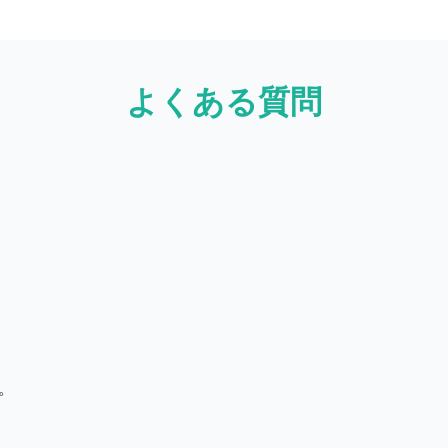
よくある質問
オンライン会議を通じて、クライアントと連絡をとりながら進
た場合は、ココナラスタッフへご相談ください。
紹介するにあたり、過去のご経験や希望条件をWEBフォーム
。
員IDが必要なため、未会員の方は
こちら
からご登録をお願いい
案件がご用意でき次第、ご連絡させていただいております。